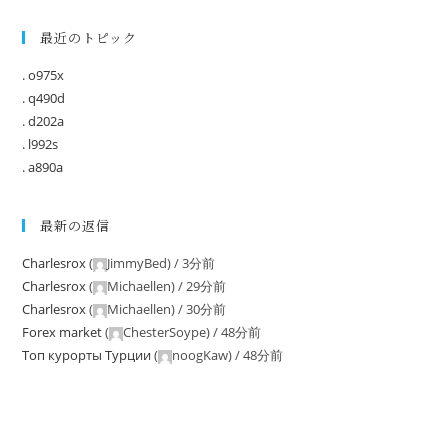
最近のトピック
. o975x
. q490d
. d202a
. l992s
. a890a
最新の返信
Charlesrox
(
JimmyBed
) /
3分前
Charlesrox
(
Michaellen
) /
29分前
Charlesrox
(
Michaellen
) /
30分前
Forex market
(
ChesterSoype
) /
48分前
Tоп курорты Tурции
(
noogKaw
) /
48分前