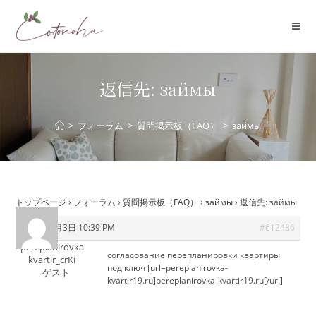
コ
ン
テ
ン
ツ
返信先: займы
へ
ス
>
フォーラム
>
質問掲示板（FAQ）
>
займы
キ
ッ
プ
トップページ
›
フォーラム
›
質問掲示板（FAQ）
›
займы
›
返信先: займы
2026年6月3日 10:39 PM
#612486
pereplanirovka
согласование перепланировки квартиры
kvartir_crKi
под ключ [url=pereplanirovka-
ゲスト
kvartir19.ru]pereplanirovka-kvartir19.ru[/url]