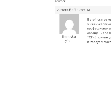
Xrumer
2026年6月3日 10:59 PM
В этой статье 
жизнь человека
профессиональн
обращения за п
Jimmietar
ТОП-5 причин уз
ゲスト
iz-zapoya-v-stac