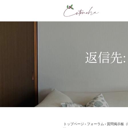
コ
ン
テ
ン
ツ
へ
ス
返信先: 
キ
ッ
プ
トップページ
›
フォーラム
›
質問掲示板（