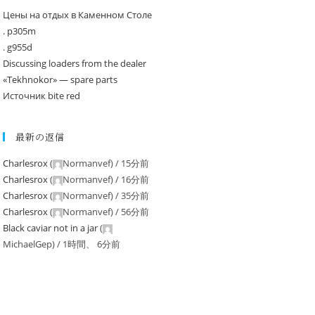
Цены на отдых в Каменном Столе
. p305m
. g955d
Discussing loaders from the dealer
«Tekhnokor» — spare parts
Источник bite red
最新の返信
Charlesrox
(
Normanvef
) /
15分前
Charlesrox
(
Normanvef
) /
16分前
Charlesrox
(
Normanvef
) /
35分前
Charlesrox
(
Normanvef
) /
56分前
Black caviar not in a jar
(
MichaelGep
) /
1時間、 6分前