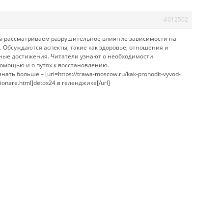
#612502
мы рассматриваем разрушительное влияние зависимости на
. Обсуждаются аспекты, такие как здоровье, отношения и
ые достижения. Читатели узнают о необходимости
омощью и о путях к восстановлению.
нать больше – [url=https://trawa-moscow.ru/kak-prohodit-vyvod-
zionare.html]detox24 в геленджике[/url]