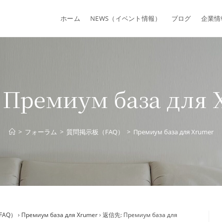
ホーム
NEWS（イベント情報）
ブログ
企業情
Премиум база для 
>
フォーラム
>
質問掲示板（FAQ）
>
Премиум база для Xrumer
FAQ）
›
Премиум база для Xrumer
›
返信先: Премиум база для