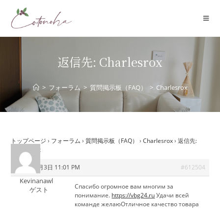
コ
ン
テ
ン
ツ
返信先: Charlesrox
へ
ス
>
フォーラム
>
質問掲示板（FAQ）
>
Charlesrox
キ
ッ
プ
トップページ
›
フォーラム
›
質問掲示板（FAQ）
›
Charlesrox
›
返信先:
Charlesrox
2026年6月3日 11:01 PM
#612504
Kevinanawl
Спасибо огромное вам многим за
ゲスト
понимание.
https://vbg24.ru
Удачи всей
команде желаюОтличное качество товара