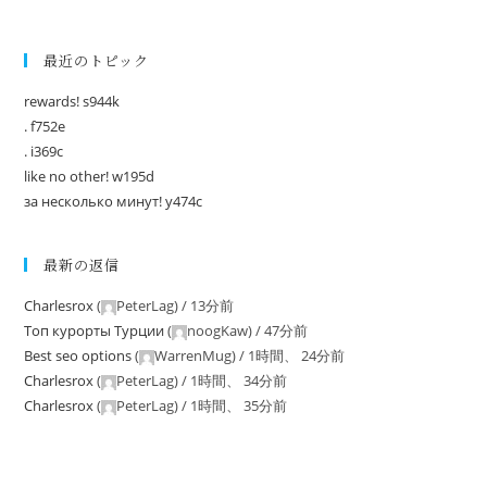
最近のトピック
rewards! s944k
. f752e
. i369c
like no other! w195d
за несколько минут! y474c
最新の返信
Charlesrox
(
PeterLag
) /
13分前
Tоп курорты Tурции
(
noogKaw
) /
47分前
Best seo options
(
WarrenMug
) /
1時間、 24分前
Charlesrox
(
PeterLag
) /
1時間、 34分前
Charlesrox
(
PeterLag
) /
1時間、 35分前