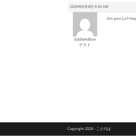
2026年6月4日 9:34 AM
this post [url=ht
EddieAdEve
ゲスト
Copyright 2026 - ことのは