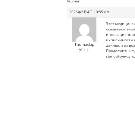
Xrumer
2026年6月4日 10:55 AM
Этот медицинск
оказывают влия
инновационные
их значимости 
Thomaslap
данных и их в
ゲスト
Продолжить изуче
stanovitsya-ugro