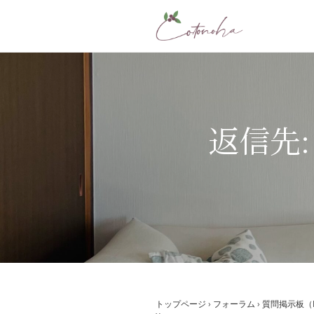
コ
ン
テ
ン
ツ
へ
ス
返信先: 
キ
ッ
プ
トップページ
›
フォーラム
›
質問掲示板（