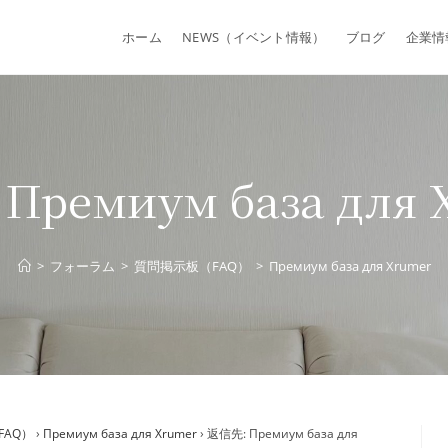
ホーム
NEWS（イベント情報）
ブログ
企業情
Премиум база для 
>
フォーラム
>
質問掲示板（FAQ）
>
Премиум база для Xrumer
FAQ）
›
Премиум база для Xrumer
›
返信先: Премиум база для