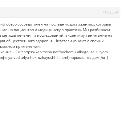
#612668
ий обзор сосредоточен на последних достижениях, которые
ние на пациентов и медицинскую практику. Мы разбираем
 методы лечения и исследований, акцентируя внимание на
для общественного здоровья. Читатели узнают о свежих
озможном применении.
ние – [url=https://kapitosha.net/pochemu-alkogol-za-rulyom-
zoj-dlya-voditelya-i-okruzhayushhih.html]нарколог на дом[/url]