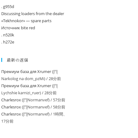
. g955d
Discussing loaders from the dealer
«Tekhnokor» — spare parts
Источник bite red
. n520k
. h272e
最新の返信
Премиум база для Xrumer
(
Narkolog na dom_pzMi
) /
28分前
Премиум база для Xrumer
(
Lychshie karnizi_ruer
) /
28分前
Charlesrox
(
Normanvef
) /
57分前
Charlesrox
(
Normanvef
) /
58分前
Charlesrox
(
Normanvef
) /
1時間、
17分前