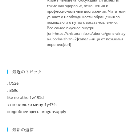
жизнь человека. Обсуждаются аспекты,
такие как здоровье, отношения и
профессиональные достижения. Читатели
узнают о необходимости обращения за
помощью и о путях к восстановлению.
Всё самое вкусное внутри –
[url=https://chistotainfo.ru/uborka/generalnay
a-uborka-zhizni-2]капельница от похмелья
воронеж[/url]
最近のトピック
. f752e
. i369c
like no other! w195d
за несколько минут! y474c
подробнее здесь progunsupply
最新の返信