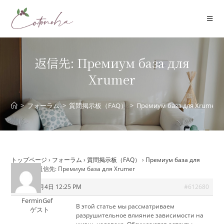
コ
ン
テ
ン
ツ
返信先: Премиум база для
へ
Xrumer
ス
キ
ッ
>
フォーラム
>
質問掲示板（FAQ）
>
Премиум база для Xrumer
プ
トップページ
›
フォーラム
›
質問掲示板（FAQ）
›
Премиум база для
Xrumer
›
返信先: Премиум база для Xrumer
2026年6月4日 12:25 PM
#612680
FerminGef
В этой статье мы рассматриваем
ゲスト
разрушительное влияние зависимости на