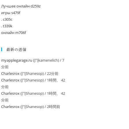
Лучшее онлайн d259z
игры s479f
. c305c
. t339k
онлайн m706f
最新の返信
myapplegarage.ru
(
kamenelich
) /
7
分前
Charlesrox
(
Shanesop
) /
22分前
Charlesrox
(
Shanesop
) /
1時間、 42
分前
Charlesrox
(
Shanesop
) /
1時間、 42
分前
Charlesrox
(
Shanesop
) /
2時間前