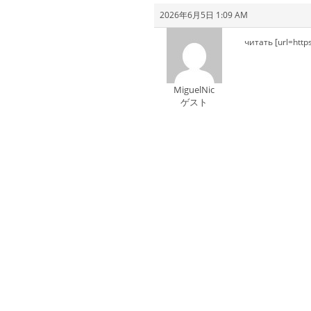
2026年6月5日 1:09 AM
читать [url=http
MiguelNic
ゲスト