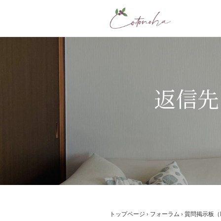
コ
ン
テ
ン
ツ
へ
ス
返信先: 
キ
ッ
プ
トップページ
›
フォーラム
›
質問掲示板（