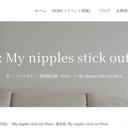
ホーム
NEWS（イベント情報）
ブログ
企業情
My nipples stick out
>
フォーラム
>
質問掲示板（FAQ）
>
My nipples stick out Shiva
FAQ）
›
My nipples stick out Shiva
›
返信先: My nipples stick out Shiva