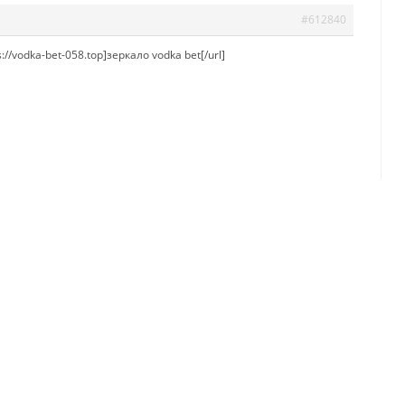
#612840
s://vodka-bet-058.top]зеркало vodka bet[/url]