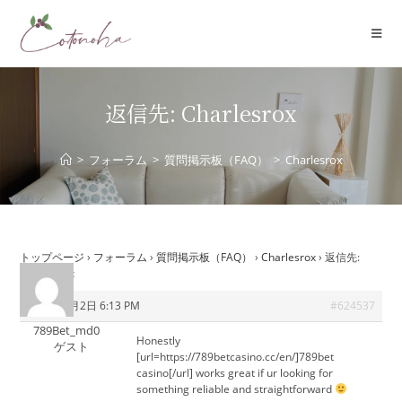
コ
ン
テ
ン
ツ
返信先: Charlesrox
へ
ス
>
フォーラム
>
質問掲示板（FAQ）
>
Charlesrox
キ
ッ
プ
トップページ
›
フォーラム
›
質問掲示板（FAQ）
›
Charlesrox
›
返信先:
Charlesrox
2026年7月2日 6:13 PM
#624537
789Bet_md0
Honestly
ゲスト
[url=https://789betcasino.cc/en/]789bet
casino[/url] works great if ur looking for
something reliable and straightforward