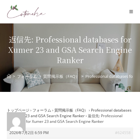
コ
ン
テ
ン
ツ
返信先: Professional databases for
へ
Xumer 23 and GSA Search Engine
ス
Ranker
キ
ッ
プ
>
フォーラム
>
質問掲示板（FAQ）
>
Professional databases for 
トップページ
›
フォーラム
›
質問掲示板（FAQ）
›
Professional databases
for Xumer 23 and GSA Search Engine Ranker
›
返信先: Professional
databases for Xumer 23 and GSA Search Engine Ranker
2026年7月2日 6:59 PM
#624558