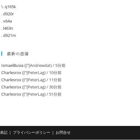
\. q165k
. d920r
. v64a
. l463n
. d921m
最新の返信
IsmaelBusia
(
Andrewdat
) /
5分前
Charlesrox
(
PeterLag
) /
10分前
Charlesrox
(
PeterLag
) /
11分前
Charlesrox
(
PeterLag
) /
30分前
Charlesrox
(
PeterLag
) /
51分前
表記
プライバシーポリシー
お問合せ