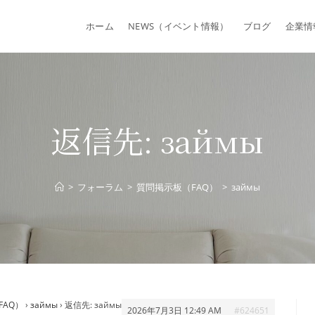
ホーム
NEWS（イベント情報）
ブログ
企業情
返信先: займы
>
フォーラム
>
質問掲示板（FAQ）
>
займы
FAQ）
›
займы
›
返信先: займы
2026年7月3日 12:49 AM
#624651