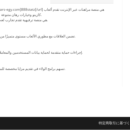
8statz[/url] هي منصة مراهنات عبر الإنترنت تقدم ألعاب
كازينو وخيارات رهان متنوعة للمستخدمين العرب.
888starz هي منصة ترفيهية تقدم تجارب لعب متميزة.
تضمن العلاقات مع مطوري الألعاب مستوى متميزًا من الرسوم والخصائص.
تُطبق 888starz إجراءات حماية متقدمة لحماية بيانات المستخدمين والمعاملات.
تسهم برامج الولاء في تقديم مزايا مخصصة للمستخدمين النشطين.
特定商取引に基づく