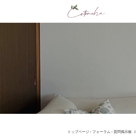
コ
ン
テ
ン
ツ
へ
ス
キ
ッ
プ
トップページ
›
フォーラム
›
質問掲示板（