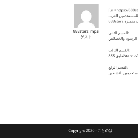
[url=https://888stars-egy.com]88
888starz_mpsi
القسم الثاني:
ゲスト
القسم الثالث:
القسم الرابع:
Copyright 2026 - ことのは