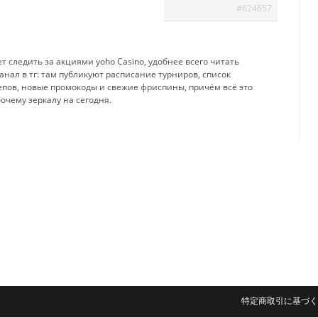
#624657
чет следить за акциями yoho Casino, удобнее всего читать
нал в тг: там публикуют расписание турниров, список
епов, новые промокоды и свежие фриспины, причём всё это
очему зеркалу на сегодня.
特定商取引に基づく