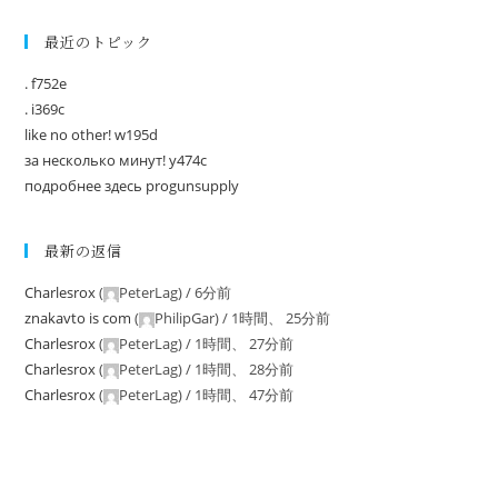
最近のトピック
. f752e
. i369c
like no other! w195d
за несколько минут! y474c
подробнее здесь progunsupply
最新の返信
Charlesrox
(
PeterLag
) /
6分前
znakavto is com
(
PhilipGar
) /
1時間、 25分前
Charlesrox
(
PeterLag
) /
1時間、 27分前
Charlesrox
(
PeterLag
) /
1時間、 28分前
Charlesrox
(
PeterLag
) /
1時間、 47分前