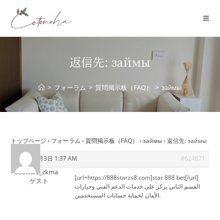
コ
ン
テ
ン
ツ
返信先: займы
へ
ス
>
フォーラム
>
質問掲示板（FAQ）
>
займы
キ
ッ
プ
トップページ
›
フォーラム
›
質問掲示板（FAQ）
›
займы
›
返信先: займы
2026年7月3日 1:37 AM
#624671
888starz_zkma
[url=https://888starzs8.com]star 888 bet[/url]
ゲスト
القسم الثاني يركز على خدمات الدعم الفني وخيارات
الأمان لحماية حسابات المستخدمين.