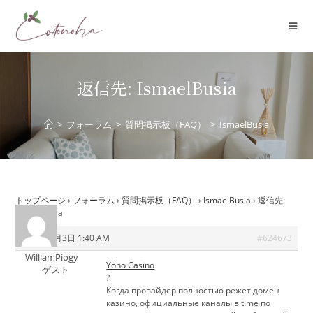
コ
ン
テ
ン
ツ
返信先: IsmaelBusia
へ
ス
>
フォーラム
>
質問掲示板（FAQ）
>
IsmaelBusia
キ
ッ
プ
トップページ
›
フォーラム
›
質問掲示板（FAQ）
›
IsmaelBusia
›
返信先:
IsmaelBusia
2026年7月3日 1:40 AM
#624673
WilliamPiogy
Yoho Casino
ゲスト
?
Когда провайдер полностью режет домен
казино, официальные каналы в t.me по