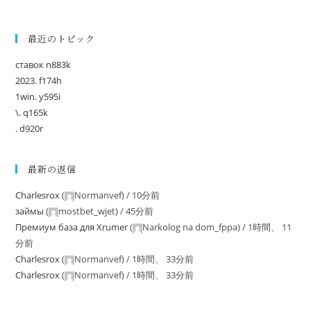
最近のトピック
ставок n883k
2023. f174h
1win. y595i
\. q165k
. d920r
最新の返信
Charlesrox
(
Normanvef
) /
10分前
займы
(
mostbet_wjet
) /
45分前
Премиум база для Xrumer
(
Narkolog na dom_fppa
) /
1時間、 11
分前
Charlesrox
(
Normanvef
) /
1時間、 33分前
Charlesrox
(
Normanvef
) /
1時間、 33分前