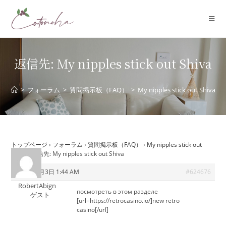
コ
ン
テ
ン
ツ
返信先: My nipples stick out Shiva
へ
ス
>
フォーラム
>
質問掲示板（FAQ）
>
My nipples stick out Shiva
キ
ッ
プ
トップページ
›
フォーラム
›
質問掲示板（FAQ）
›
My nipples stick out
Shiva
›
返信先: My nipples stick out Shiva
2026年7月3日 1:44 AM
#624676
RobertAbign
посмотреть в этом разделе
ゲスト
[url=https://retrocasino.io/]new retro
casino[/url]