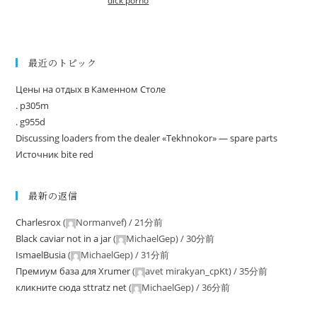
dick porno
最近のトピック
Цены на отдых в Каменном Столе
. p305m
. g955d
Discussing loaders from the dealer «Tekhnokor» — spare parts
Источник bite red
最新の返信
Charlesrox
(
Normanvef
) /
21分前
Black caviar not in a jar
(
MichaelGep
) /
30分前
IsmaelBusia
(
MichaelGep
) /
31分前
Премиум база для Xrumer
(
avet mirakyan_cpKt
) /
35分前
кликните сюда sttratz net
(
MichaelGep
) /
36分前