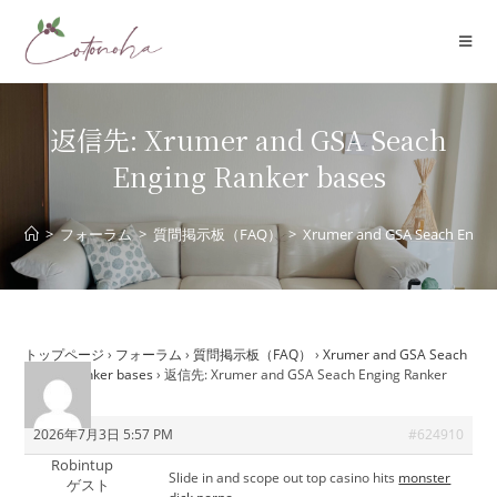
コ
ン
テ
ン
ツ
返信先: Xrumer and GSA Seach
へ
Enging Ranker bases
ス
キ
ッ
>
フォーラム
>
質問掲示板（FAQ）
>
Xrumer and GSA Seach Engin
プ
トップページ
›
フォーラム
›
質問掲示板（FAQ）
›
Xrumer and GSA Seach
Enging Ranker bases
›
返信先: Xrumer and GSA Seach Enging Ranker
bases
2026年7月3日 5:57 PM
#624910
Robintup
Slide in and scope out top casino hits
monster
ゲスト