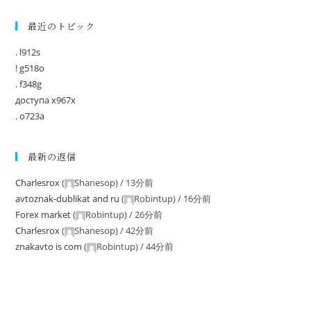
最近のトピック
. l912s
! g518o
. f348g
доступа x967x
. o723a
最新の返信
Charlesrox
(
Shanesop
) /
13分前
avtoznak-dublikat and ru
(
Robintup
) /
16分前
Forex market
(
Robintup
) /
26分前
Charlesrox
(
Shanesop
) /
42分前
znakavto is com
(
Robintup
) /
44分前