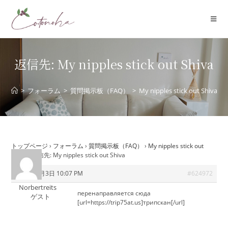
コ
ン
テ
ン
ツ
返信先: My nipples stick out Shiva
へ
ス
>
フォーラム
>
質問掲示板（FAQ）
>
My nipples stick out Shiva
キ
ッ
プ
トップページ
›
フォーラム
›
質問掲示板（FAQ）
›
My nipples stick out
Shiva
›
返信先: My nipples stick out Shiva
2026年7月3日 10:07 PM
#624972
Norbertreits
перенаправляется сюда
ゲスト
[url=https://trip75at.us]трипскан[/url]