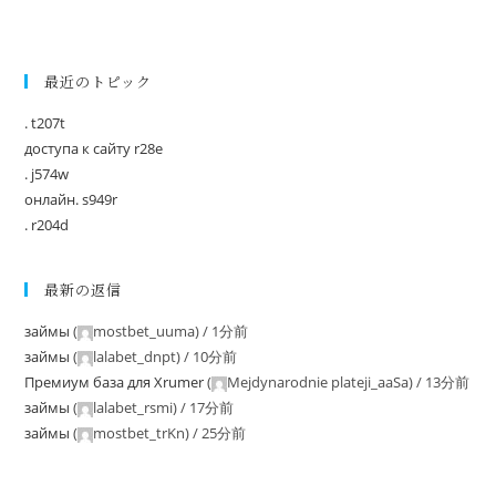
最近のトピック
. t207t
доступа к сайту r28e
. j574w
онлайн. s949r
. r204d
最新の返信
займы
(
mostbet_uuma
) /
1分前
займы
(
lalabet_dnpt
) /
10分前
Премиум база для Xrumer
(
Mejdynarodnie plateji_aaSa
) /
13分前
займы
(
lalabet_rsmi
) /
17分前
займы
(
mostbet_trKn
) /
25分前