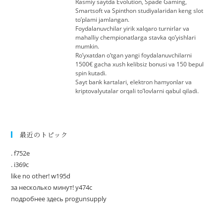
Rasmiy saytda Evolution, Spade Gaming,
Smartsoft va Spinthon studiyalaridan keng slot
to’plami jamlangan.
Foydalanuvchilar yirik xalqaro turnirlar va
mahalliy chempionatlarga stavka qo’yishlari
mumkin.
Ro’yxatdan o’tgan yangi foydalanuvchilarni
1500€ gacha xush kelibsiz bonusi va 150 bepul
spin kutadi.
Sayt bank kartalari, elektron hamyonlar va
kriptovalyutalar orqali to’lovlarni qabul qiladi.
最近のトピック
. f752e
. i369c
like no other! w195d
за несколько минут! y474c
подробнее здесь progunsupply