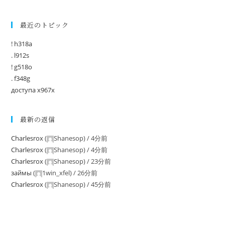
最近のトピック
! h318a
. l912s
! g518o
. f348g
доступа x967x
最新の返信
Charlesrox
(
Shanesop
) /
4分前
Charlesrox
(
Shanesop
) /
4分前
Charlesrox
(
Shanesop
) /
23分前
займы
(
1win_xfel
) /
26分前
Charlesrox
(
Shanesop
) /
45分前