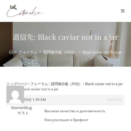
コ
ン
テ
ン
ツ
返信先: Black caviar not in a jar
へ
ス
>
フォーラム
>
質問掲示板（FAQ）
>
Black caviar not in a jar
キ
ッ
プ
トップページ
›
フォーラム
›
質問掲示板（FAQ）
›
Black caviar not in a jar
›
返信先: Black caviar not in a jar
2026年7月6日 1:39 AM
#625456
WarrenMug
Высокое качество и долговечность
ゲスト
Консультация и брифинг