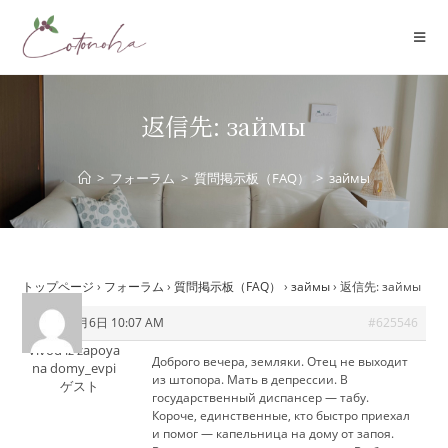
コ
ン
テ
ン
ツ
返信先: займы
へ
ス
>
フォーラム
>
質問掲示板（FAQ）
>
займы
キ
ッ
プ
トップページ
›
フォーラム
›
質問掲示板（FAQ）
›
займы
›
返信先: займы
2026年7月6日 10:07 AM
#625546
Vivod iz zapoya
Доброго вечера, земляки. Отец не выходит
na domy_evpi
из штопора. Мать в депрессии. В
ゲスト
государственный диспансер — табу.
Короче, единственные, кто быстро приехал
и помог — капельница на дому от запоя.