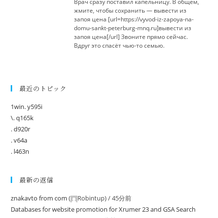
Врач сразу поставил капельницу. В общем,
жмите, чтобы сохранить — вывести из
запоя цена [url=https://vyvod-iz-zapoya-na-
domu-sankt-peterburg-mnq.ru]вывести из
запоя цена[/url] Звоните прямо сейчас.
Вдруг это спасёт чью-то семью.
最近のトピック
1win. y595i
\. q165k
. d920r
. v64a
. l463n
最新の返信
znakavto from com
(
Robintup
) /
45分前
Databases for website promotion for Xrumer 23 and GSA Search