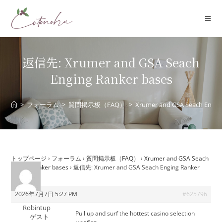
コ
ン
テ
ン
ツ
返信先: Xrumer and GSA Seach
へ
Enging Ranker bases
ス
キ
ッ
>
フォーラム
>
質問掲示板（FAQ）
>
Xrumer and GSA Seach Engin
プ
トップページ
›
フォーラム
›
質問掲示板（FAQ）
›
Xrumer and GSA Seach
Enging Ranker bases
›
返信先: Xrumer and GSA Seach Enging Ranker
bases
2026年7月7日 5:27 PM
#625796
Robintup
Pull up and surf the hottest casino selection
ゲスト