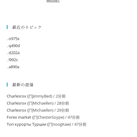
мелбет
最近のトピック
. o975x
. q490d
. d202a
. l992s
. a890a
最新の返信
Charlesrox
(
JimmyBed
) /
2分前
Charlesrox
(
Michaellen
) /
28分前
Charlesrox
(
Michaellen
) /
29分前
Forex market
(
ChesterSoype
) /
47分前
Tоп курорты Tурции
(
noogKaw
) /
47分前