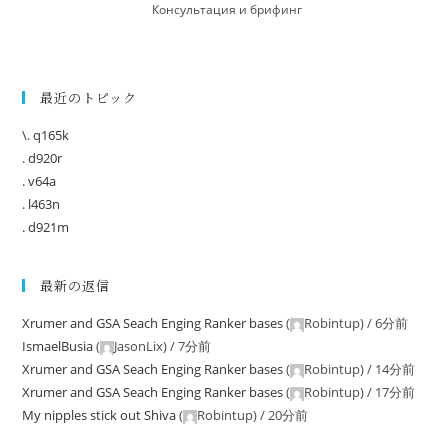
Консультация и брифинг
最近のトピック
\. q165k
. d920r
. v64a
. l463n
. d921m
最新の返信
Xrumer and GSA Seach Enging Ranker bases
(
Robintup
) /
6分前
IsmaelBusia
(
JasonLix
) /
7分前
Xrumer and GSA Seach Enging Ranker bases
(
Robintup
) /
14分前
Xrumer and GSA Seach Enging Ranker bases
(
Robintup
) /
17分前
My nipples stick out Shiva
(
Robintup
) /
20分前