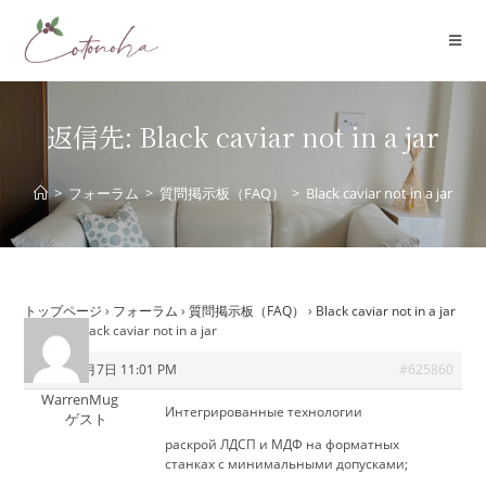
コ
ン
テ
ン
ツ
返信先: Black caviar not in a jar
へ
ス
>
フォーラム
>
質問掲示板（FAQ）
>
Black caviar not in a jar
キ
ッ
プ
トップページ
›
フォーラム
›
質問掲示板（FAQ）
›
Black caviar not in a jar
›
返信先: Black caviar not in a jar
2026年7月7日 11:01 PM
#625860
WarrenMug
Интегрированные технологии
ゲスト
раскрой ЛДСП и МДФ на форматных
станках с минимальными допусками;