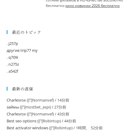
сотням фильмов в HD-качестве абсолютно
бесплатно
кино новинки 2026 бесплатно
最近のトピック
. j257p
другие trip77 my
. q709i
. n275z
. a542f
最新の返信
Charlesrox
(
Normanvef
) /
14分前
займы
(
mostbet_aspi
) /
27分前
Charlesrox
(
Normanvef
) /
43分前
Best seo options
(
Robintup
) /
44分前
Best activator windows
(
Robintup
) /
1時間、 52分前