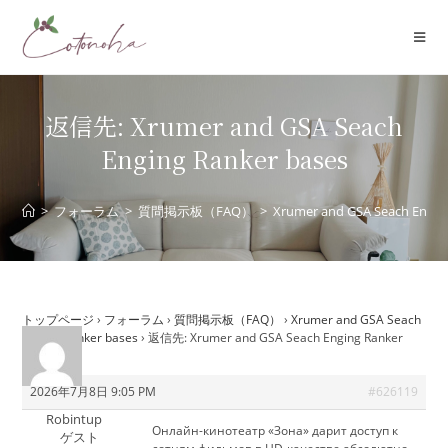
コ
ン
テ
ン
ツ
返信先: Xrumer and GSA Seach
へ
Enging Ranker bases
ス
キ
ッ
>
フォーラム
>
質問掲示板（FAQ）
>
Xrumer and GSA Seach Engin
プ
トップページ
›
フォーラム
›
質問掲示板（FAQ）
›
Xrumer and GSA Seach
Enging Ranker bases
›
返信先: Xrumer and GSA Seach Enging Ranker
bases
2026年7月8日 9:05 PM
#626119
Robintup
Онлайн-кинотеатр «Зона» дарит доступ к
ゲスト