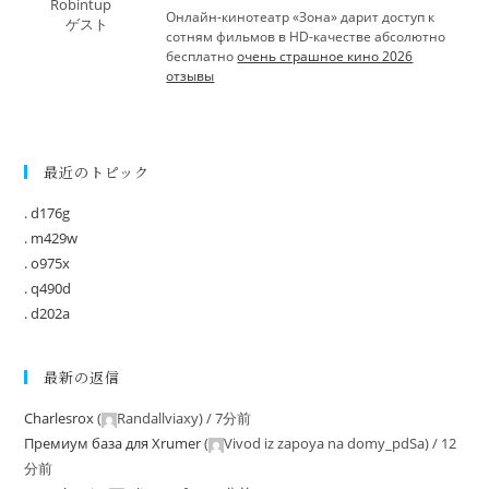
Robintup
Онлайн-кинотеатр «Зона» дарит доступ к
ゲスト
сотням фильмов в HD-качестве абсолютно
бесплатно
очень страшное кино 2026
отзывы
最近のトピック
. d176g
. m429w
. o975x
. q490d
. d202a
最新の返信
Charlesrox
(
Randallviaxy
) /
7分前
Премиум база для Xrumer
(
Vivod iz zapoya na domy_pdSa
) /
12
分前