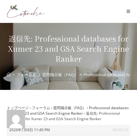
コ
ン
テ
ン
ツ
返信先: Professional databases for
へ
Xumer 23 and GSA Search Engine
ス
Ranker
キ
ッ
プ
>
フォーラム
>
質問掲示板（FAQ）
>
Professional databases for 
トップページ
›
フォーラム
›
質問掲示板（FAQ）
›
Professional databases
for Xumer 23 and GSA Search Engine Ranker
›
返信先: Professional
databases for Xumer 23 and GSA Search Engine Ranker
2026年7月8日 11:40 PM
#626213