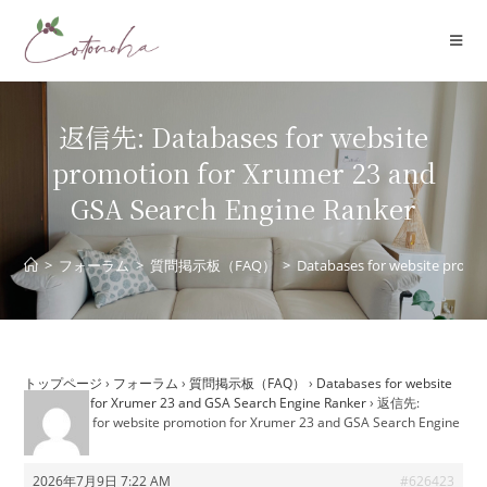
コ
ン
テ
ン
ツ
返信先: Databases for website
へ
promotion for Xrumer 23 and
ス
GSA Search Engine Ranker
キ
ッ
プ
>
フォーラム
>
質問掲示板（FAQ）
>
Databases for website promo
トップページ
›
フォーラム
›
質問掲示板（FAQ）
›
Databases for website
promotion for Xrumer 23 and GSA Search Engine Ranker
›
返信先:
Databases for website promotion for Xrumer 23 and GSA Search Engine
Ranker
2026年7月9日 7:22 AM
#626423