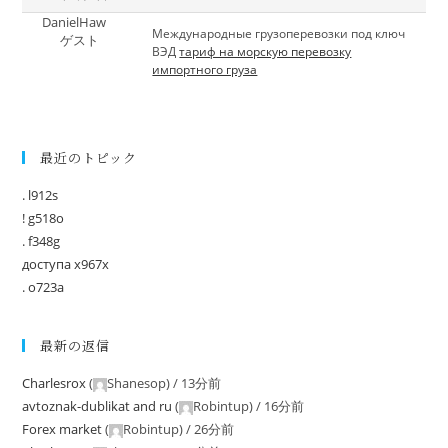
DanielHaw
Международные грузоперевозки под ключ
ゲスト
ВЭД
тариф на морскую перевозку
импортного груза
最近のトピック
. l912s
! g518o
. f348g
доступа x967x
. o723a
最新の返信
Charlesrox
(
Shanesop
) /
13分前
avtoznak-dublikat and ru
(
Robintup
) /
16分前
Forex market
(
Robintup
) /
26分前