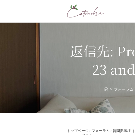
コ
ン
テ
ン
ツ
へ
返信先: Prof
ス
キ
23 and
ッ
プ
>
フォーラム
トップページ
›
フォーラム
›
質問掲示板（