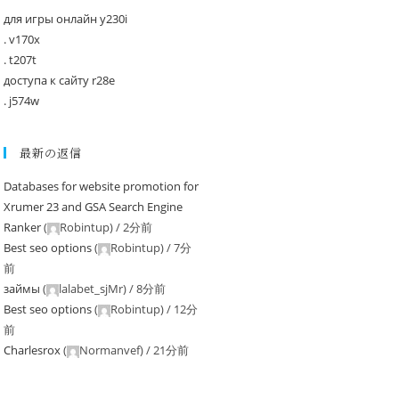
для игры онлайн y230i
. v170x
. t207t
доступа к сайту r28e
. j574w
最新の返信
Databases for website promotion for
Xrumer 23 and GSA Search Engine
Ranker
(
Robintup
) /
2分前
Best seo options
(
Robintup
) /
7分
前
займы
(
lalabet_sjMr
) /
8分前
Best seo options
(
Robintup
) /
12分
前
Charlesrox
(
Normanvef
) /
21分前