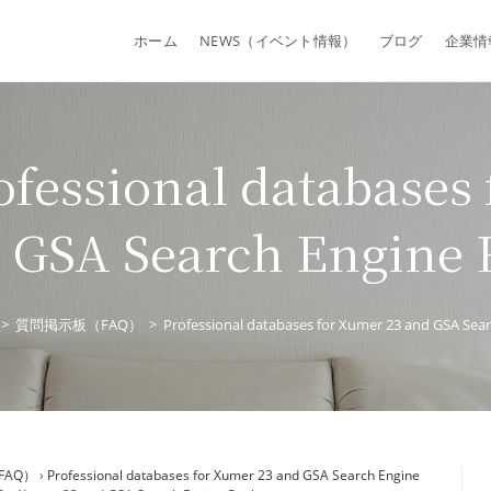
ホーム
NEWS（イベント情報）
ブログ
企業情
essional databases
 GSA Search Engine
>
質問掲示板（FAQ）
>
Professional databases for Xumer 23 and GSA Sea
FAQ）
›
Professional databases for Xumer 23 and GSA Search Engine