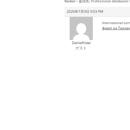
Ranker
›
返信先: Professional databases 
2026年7月9日 9:03 PM
International tur
фрахт из Таила
DanielHaw
ゲスト