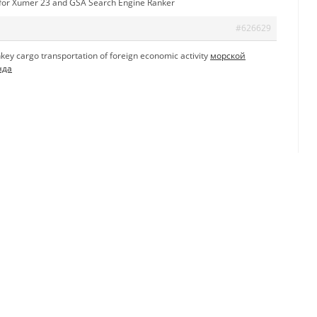
for Xumer 23 and GSA Search Engine Ranker
#626629
nkey cargo transportation of foreign economic activity
морской
нда