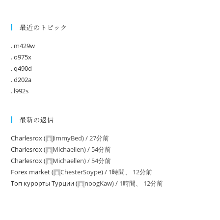
最近のトピック
. m429w
. o975x
. q490d
. d202a
. l992s
最新の返信
Charlesrox
(
JimmyBed
) /
27分前
Charlesrox
(
Michaellen
) /
54分前
Charlesrox
(
Michaellen
) /
54分前
Forex market
(
ChesterSoype
) /
1時間、 12分前
Tоп курорты Tурции
(
noogKaw
) /
1時間、 12分前