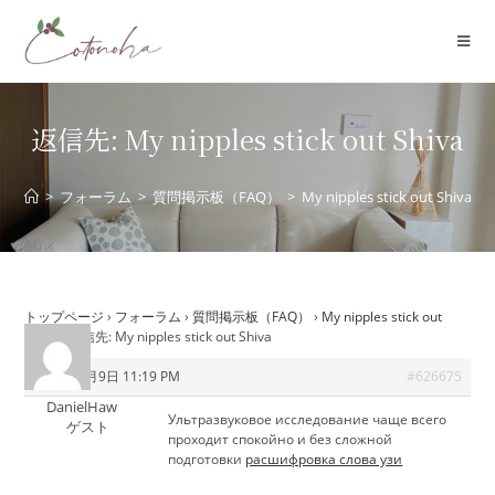
コ
ン
テ
ン
ツ
返信先: My nipples stick out Shiva
へ
ス
>
フォーラム
>
質問掲示板（FAQ）
>
My nipples stick out Shiva
キ
ッ
プ
トップページ
›
フォーラム
›
質問掲示板（FAQ）
›
My nipples stick out
Shiva
›
返信先: My nipples stick out Shiva
2026年7月9日 11:19 PM
#626675
DanielHaw
Ультразвуковое исследование чаще всего
ゲスト
проходит спокойно и без сложной
подготовки
расшифровка слова узи