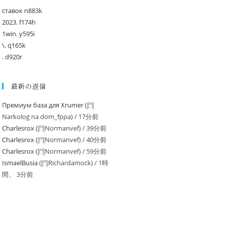
ставок n883k
2023. f174h
1win. y595i
\. q165k
. d920r
最新の返信
Премиум база для Xrumer
(
Narkolog na dom_fppa
) /
17分前
Charlesrox
(
Normanvef
) /
39分前
Charlesrox
(
Normanvef
) /
40分前
Charlesrox
(
Normanvef
) /
59分前
IsmaelBusia
(
Richardamock
) /
1時
間、 3分前