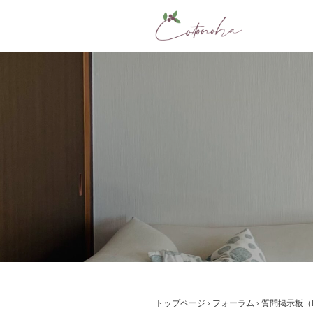
コ
ン
テ
ン
ツ
へ
ス
キ
ッ
プ
トップページ
›
フォーラム
›
質問掲示板（