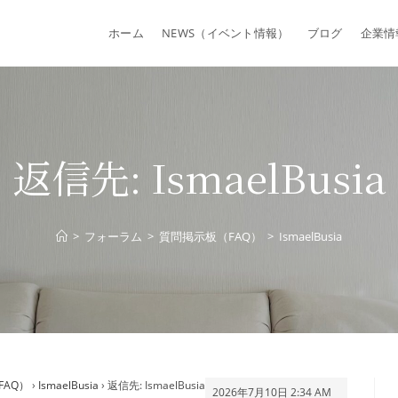
ホーム
NEWS（イベント情報）
ブログ
企業情
返信先: IsmaelBusia
>
フォーラム
>
質問掲示板（FAQ）
>
IsmaelBusia
FAQ）
›
IsmaelBusia
›
返信先: IsmaelBusia
2026年7月10日 2:34 AM