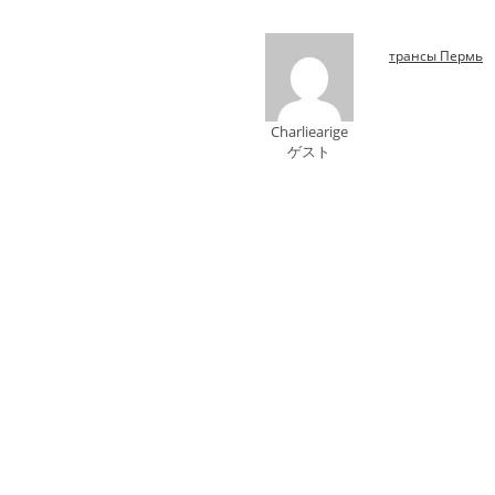
трансы Пермь
Charliearige
ゲスト