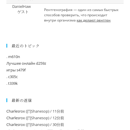
DanielHaw
Рентгенография — один из самых быстрых
ゲスト
способов проверить, что происходит
внутри организма
как делают рентген
最近のトピック
. m610n
Лучшее онлайн d259z
игры s479f
. c305c
. t339k
最新の返信
Charlesrox
(
Shanesop
) /
11分前
Charlesrox
(
Shanesop
) /
12分前
Charlesrox
(
Shanesop
) /
30分前