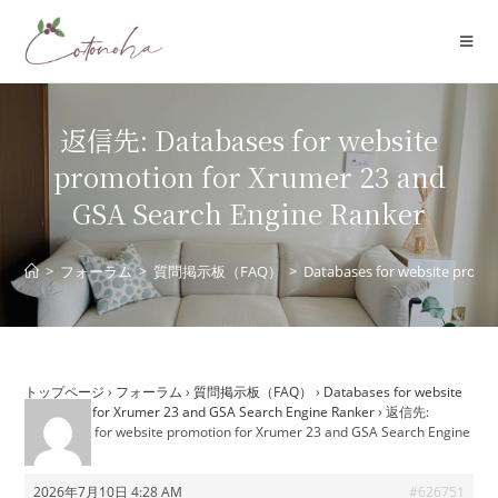
コ
ン
テ
ン
ツ
返信先: Databases for website
へ
promotion for Xrumer 23 and
ス
GSA Search Engine Ranker
キ
ッ
プ
>
フォーラム
>
質問掲示板（FAQ）
>
Databases for website promo
トップページ
›
フォーラム
›
質問掲示板（FAQ）
›
Databases for website
promotion for Xrumer 23 and GSA Search Engine Ranker
›
返信先:
Databases for website promotion for Xrumer 23 and GSA Search Engine
Ranker
2026年7月10日 4:28 AM
#626751