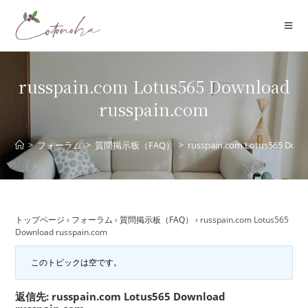
コ
ン
テ
ン
ツ
russpain.com Lotus565 Download
へ
russpain.com
ス
キ
ッ
>
フォーラム
>
質問掲示板（FAQ）
>
russpain.com Lotus565 Down
プ
トップページ
›
フォーラム
›
質問掲示板（FAQ）
›
russpain.com Lotus565
Download russpain.com
このトピックは空です。
返信先: russpain.com Lotus565 Download