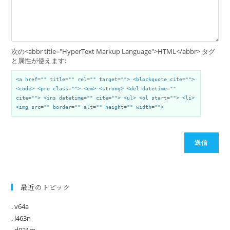
次の<abbr title="HyperText Markup Language">HTML</abbr> タグ
と属性が使えます:
<a href="" title="" rel="" target=""> <blockquote cite="">
<code> <pre class=""> <em> <strong> <del datetime=""
cite=""> <ins datetime="" cite=""> <ul> <ol start=""> <li>
<img src="" border="" alt="" height="" width="">
送信
最近のトピック
. v64a
. l463n