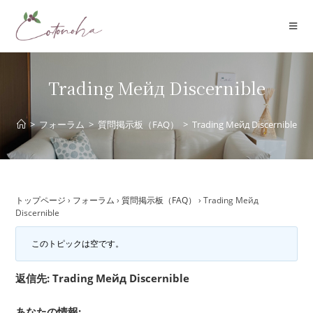
コ
ン
テ
ン
ツ
Trading Мейд Discernible
へ
ス
>
フォーラム
>
質問掲示板（FAQ）
>
Trading Мейд Discernible
キ
ッ
プ
トップページ
›
フォーラム
›
質問掲示板（FAQ）
›
Trading Мейд
Discernible
このトピックは空です。
返信先: Trading Мейд Discernible
あなたの情報: