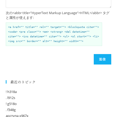
次の<abbr title="HyperText Markup Language">HTML</abbr> タグ
と属性が使えます:
<a href="" title="" rel="" target=""> <blockquote cite="">
<code> <pre class=""> <em> <strong> <del datetime=""
cite=""> <ins datetime="" cite=""> <ul> <ol start=""> <li>
<img src="" border="" alt="" height="" width="">
送信
最近のトピック
! h318a
. l912s
! g518o
. f348g
доступа x967x