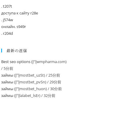
. t207t
доступа к сайту r28e
. j574w
онлайн. s949r
. r204d
最新の返信
Best seo options
(
wmpharma.com
)
/
5分前
займы
(
mostbet_uzSt
) /
25分前
займы
(
mostbet_pvSn
) /
29分前
займы
(
mostbet_huon
) /
30分前
займы
(
lalabet_lsEr
) /
32分前