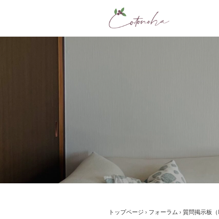
コ
ン
テ
ン
ツ
へ
ス
キ
ッ
プ
トップページ
›
フォーラム
›
質問掲示板（