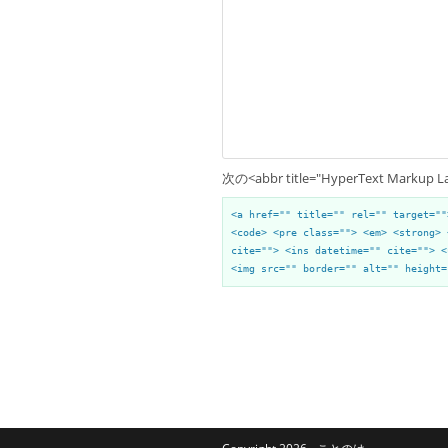
次の<abbr title="HyperText Mark
<a href="" title="" rel="" target=""
<code> <pre class=""> <em> <strong> 
cite=""> <ins datetime="" cite=""> <
<img src="" border="" alt="" height=