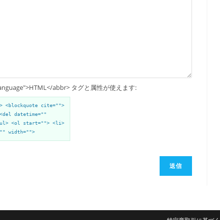
up Language">HTML</abbr> タグと属性が使えます:
> <blockquote cite="">
<del datetime=""
ul> <ol start=""> <li>
"" width="">
送信