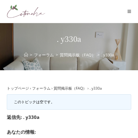
コ
ン
テ
ン
ツ
. y330a
へ
ス
>
フォーラム
>
質問掲示板（FAQ）
>
. y330a
キ
ッ
プ
トップページ
›
フォーラム
›
質問掲示板（FAQ）
›
. y330a
このトピックは空です。
返信先: . y330a
あなたの情報: