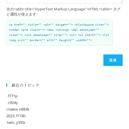
次の<abbr title="HyperText Markup Language">HTML</abbr> タグ
と属性が使えます:
<a href="" title="" rel="" target=""> <blockquote cite="">
<code> <pre class=""> <em> <strong> <del datetime=""
cite=""> <ins datetime="" cite=""> <ul> <ol start=""> <li>
<img src="" border="" alt="" height="" width="">
送信
最近のトピック
. f771p
. c924y
ставок n883k
2023. f174h
1win. y595i