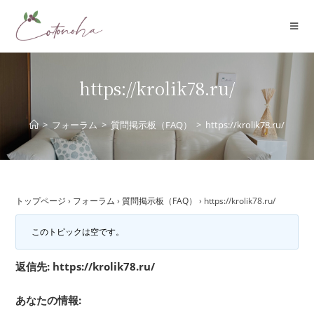
コ
ン
テ
ン
ツ
https://krolik78.ru/
へ
ス
>
フォーラム
>
質問掲示板（FAQ）
>
https://krolik78.ru/
キ
ッ
プ
トップページ
›
フォーラム
›
質問掲示板（FAQ）
›
https://krolik78.ru/
このトピックは空です。
返信先: https://krolik78.ru/
あなたの情報: