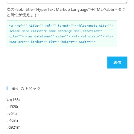
次の<abbr title="HyperText Markup Language">HTML</abbr> タグ
と属性が使えます:
<a href="" title="" rel="" target=""> <blockquote cite="">
<code> <pre class=""> <em> <strong> <del datetime=""
cite=""> <ins datetime="" cite=""> <ul> <ol start=""> <li>
<img src="" border="" alt="" height="" width="">
送信
最近のトピック
\. q165k
. d920r
. v64a
. l463n
. d921m