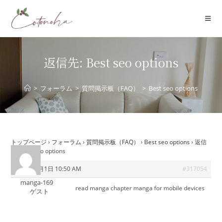
コ
ン
テ
ン
ツ
返信先: Best seo options
へ
ス
>
フォーラム
>
質問掲示板（FAQ）
>
Best seo options
キ
ッ
プ
トップページ
›
フォーラム
›
質問掲示板（FAQ）
›
Best seo options
›
返信
先: Best seo options
2025年8月1日 10:50 AM
#317054
manga-169
read manga chapter
manga for mobile devices
ゲスト