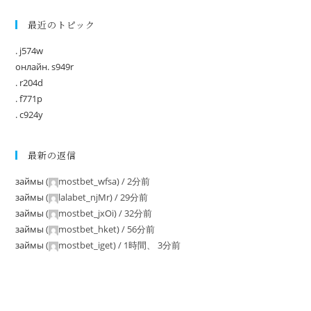
最近のトピック
. j574w
онлайн. s949r
. r204d
. f771p
. c924y
最新の返信
займы
(
mostbet_wfsa
) /
2分前
займы
(
lalabet_njMr
) /
29分前
займы
(
mostbet_jxOi
) /
32分前
займы
(
mostbet_hket
) /
56分前
займы
(
mostbet_iget
) /
1時間、 3分前