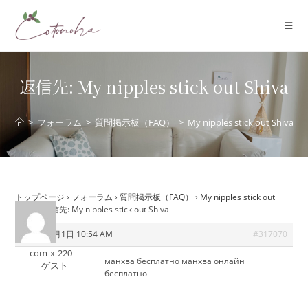
コ
ン
テ
ン
ツ
返信先: My nipples stick out Shiva
へ
ス
>
フォーラム
>
質問掲示板（FAQ）
>
My nipples stick out Shiva
キ
ッ
プ
トップページ
›
フォーラム
›
質問掲示板（FAQ）
›
My nipples stick out
Shiva
›
返信先: My nipples stick out Shiva
2025年8月1日 10:54 AM
#317070
com-x-220
манхва бесплатно
манхва онлайн
ゲスト
бесплатно