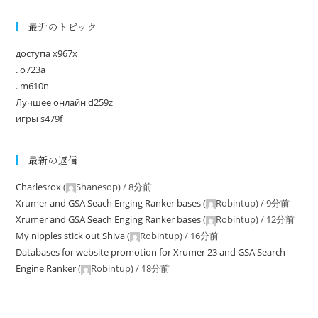
最近のトピック
доступа x967x
. o723a
. m610n
Лучшее онлайн d259z
игры s479f
最新の返信
Charlesrox
(
Shanesop
) /
8分前
Xrumer and GSA Seach Enging Ranker bases
(
Robintup
) /
9分前
Xrumer and GSA Seach Enging Ranker bases
(
Robintup
) /
12分前
My nipples stick out Shiva
(
Robintup
) /
16分前
Databases for website promotion for Xrumer 23 and GSA Search
Engine Ranker
(
Robintup
) /
18分前