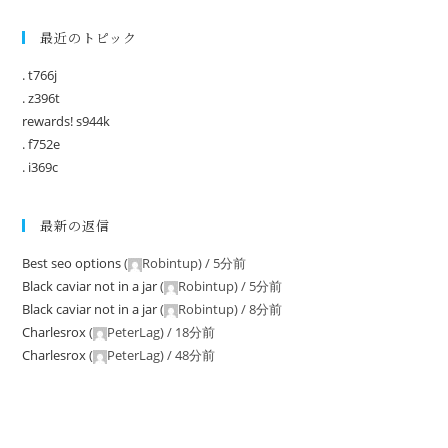
最近のトピック
. t766j
. z396t
rewards! s944k
. f752e
. i369c
最新の返信
Best seo options
(
Robintup
) /
5分前
Black caviar not in a jar
(
Robintup
) /
5分前
Black caviar not in a jar
(
Robintup
) /
8分前
Charlesrox
(
PeterLag
) /
18分前
Charlesrox
(
PeterLag
) /
48分前