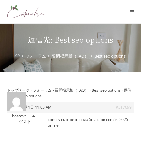
コ
ン
テ
ン
ツ
返信先: Best seo options
へ
ス
>
フォーラム
>
質問掲示板（FAQ）
>
Best seo options
キ
ッ
プ
トップページ
›
フォーラム
›
質問掲示板（FAQ）
›
Best seo options
›
返信
先: Best seo options
2025年8月1日 11:05 AM
#317099
batcave-334
comics смотреть онлайн
action comics 2025
ゲスト
online