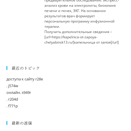
предварительное обследование: экспресс-
анализ крови на электролиты, биохимия
печени и почек, ЭКГ. На основании
результатов врач формирует
персональную программу инфузионной
терапии.
Получить дополнительные сведения –
[url=https://kapelnica-ot-zapoya-
chelyabinsk13.ru/]капельница от запоя[/url]
最近のトピック
доступа к сайту r28e
. j574w
онлайн. s949r
. r204d
. f771p
最新の返信