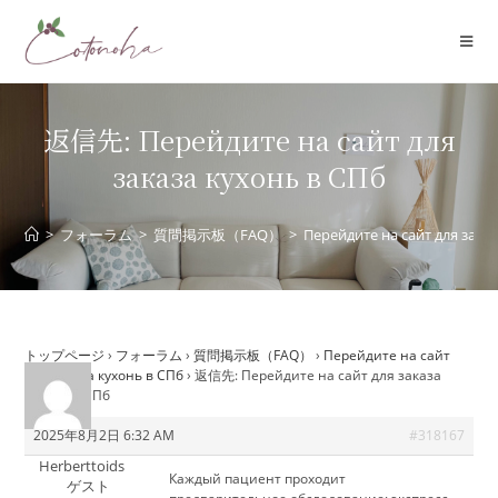
コ
ン
テ
ン
ツ
返信先: Перейдите на сайт для
へ
заказа кухонь в СПб
ス
キ
ッ
>
フォーラム
>
質問掲示板（FAQ）
>
Перейдите на сайт для зака
プ
トップページ
›
フォーラム
›
質問掲示板（FAQ）
›
Перейдите на сайт
для заказа кухонь в СПб
›
返信先: Перейдите на сайт для заказа
кухонь в СПб
2025年8月2日 6:32 AM
#318167
Herberttoids
Каждый пациент проходит
ゲスト