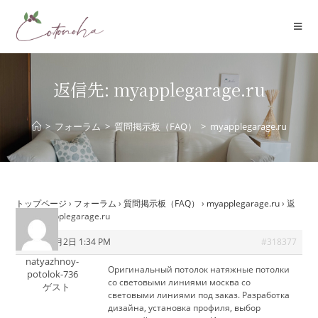
コ
ン
テ
ン
ツ
返信先: myapplegarage.ru
へ
ス
>
フォーラム
>
質問掲示板（FAQ）
>
myapplegarage.ru
キ
ッ
プ
トップページ
›
フォーラム
›
質問掲示板（FAQ）
›
myapplegarage.ru
›
返
信先: myapplegarage.ru
2025年8月2日 1:34 PM
#318377
natyazhnoy-
Оригинальный потолок
натяжные потолки
potolok-736
со световыми линиями москва со
ゲスト
световыми линиями под заказ. Разработка
дизайна, установка профиля, выбор