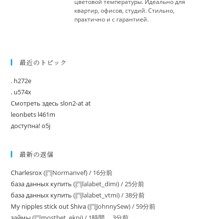
цветовой температуры. Идеально для
квартир, офисов, студий. Стильно,
практично и с гарантией.
最近のトピック
. h272e
. u574x
Смотреть здесь slon2-at at
leonbets l461m
доступна! o5j
最新の返信
Charlesrox
(
Normanvef
) /
16分前
база данных купить
(
lalabet_dimi
) /
25分前
база данных купить
(
lalabet_vtmi
) /
38分前
My nipples stick out Shiva
(
JohnnySew
) /
59分前
займы
(
mostbet_ekpi
) /
1時間、 3分前