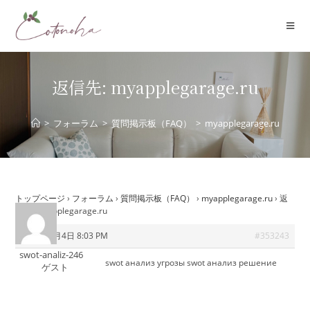
コ
ン
テ
ン
ツ
返信先: myapplegarage.ru
へ
ス
>
フォーラム
>
質問掲示板（FAQ）
>
myapplegarage.ru
キ
ッ
プ
トップページ
›
フォーラム
›
質問掲示板（FAQ）
›
myapplegarage.ru
›
返
信先: myapplegarage.ru
2025年9月4日 8:03 PM
#353243
swot-analiz-246
swot анализ угрозы
swot анализ решение
ゲスト