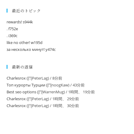
最近のトピック
rewards! s944k
. f752e
. i369c
like no other! w195d
за несколько минут! y474c
最新の返信
Charlesrox
(
PeterLag
) /
8分前
Tоп курорты Tурции
(
noogKaw
) /
43分前
Best seo options
(
WarrenMug
) /
1時間、 19分前
Charlesrox
(
PeterLag
) /
1時間、 29分前
Charlesrox
(
PeterLag
) /
1時間、 30分前