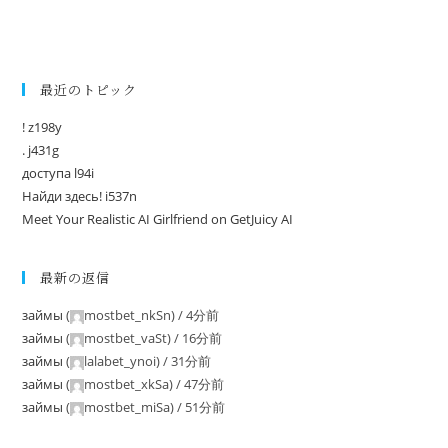
最近のトピック
! z198y
. j431g
доступа l94i
Найди здесь! i537n
Meet Your Realistic AI Girlfriend on GetJuicy AI
最新の返信
займы
(
mostbet_nkSn
) /
4分前
займы
(
mostbet_vaSt
) /
16分前
займы
(
lalabet_ynoi
) /
31分前
займы
(
mostbet_xkSa
) /
47分前
займы
(
mostbet_miSa
) /
51分前