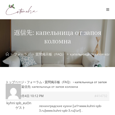
コ
ン
テ
ン
ツ
返信先: капельница от запоя
へ
коломна
ス
キ
ッ
>
フォーラム
>
質問掲示板（FAQ）
>
капельница от запоя коло
プ
トップページ
›
フォーラム
›
質問掲示板（FAQ）
›
капельница от запоя
коломна
›
返信先: капельница от запоя коломна
2025年10月4日 10:12 PM
#414732
kyhni spb_euOn
ленинградские кухни [url=www.kuhni-spb-
ゲスト
3.ru]www.kuhni-spb-3.ru[/url] .