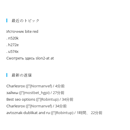
最近のトピック
Источник bite red
. n520k
. h272e
. u574x
Смотреть здесь slon2-at at
最新の返信
Charlesrox
(
Normanvef
) /
4分前
займы
(
mostbet_hgpi
) /
27分前
Best seo options
(
Robintup
) /
34分前
Charlesrox
(
Normanvef
) /
34分前
avtoznak-dublikat and ru
(
Robintup
) /
1時間、 22分前