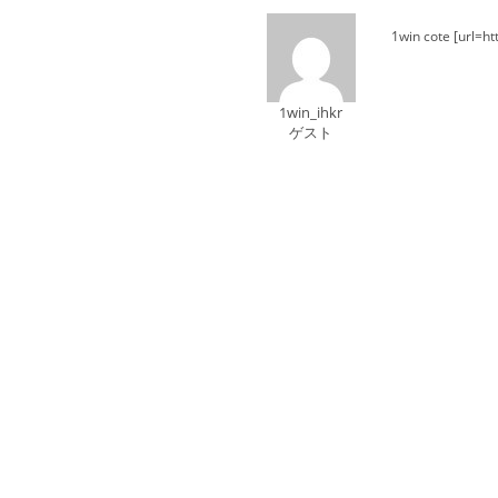
1win cote [url=ht
1win_ihkr
ゲスト