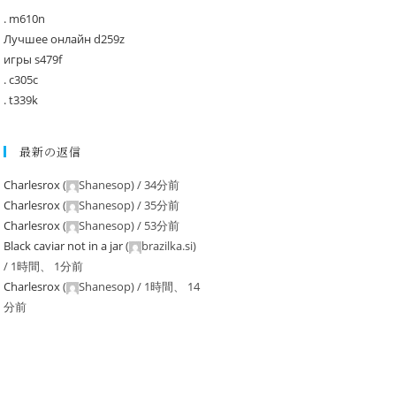
. m610n
Лучшее онлайн d259z
игры s479f
. c305c
. t339k
最新の返信
Charlesrox
(
Shanesop
) /
34分前
Charlesrox
(
Shanesop
) /
35分前
Charlesrox
(
Shanesop
) /
53分前
Black caviar not in a jar
(
brazilka.si
)
/
1時間、 1分前
Charlesrox
(
Shanesop
) /
1時間、 14
分前