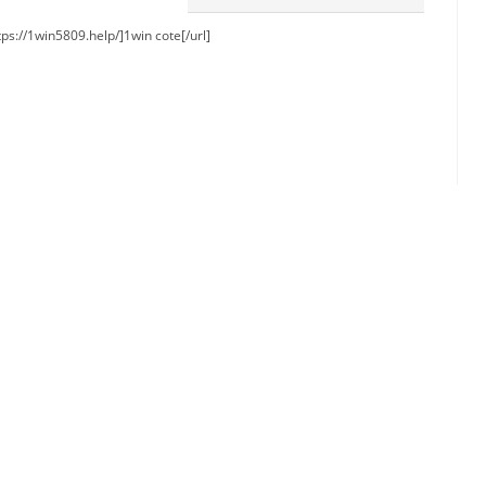
tps://1win5809.help/]1win cote[/url]