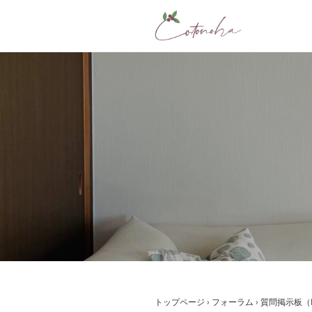
コ
ン
テ
ン
ツ
へ
ス
キ
ッ
プ
トップページ
›
フォーラム
›
質問掲示板（