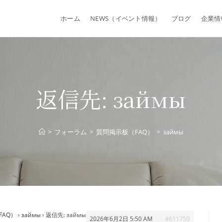
ホーム
NEWS（イベント情報）
ブログ
企業情
返信先: займы
>
フォーラム
>
質問掲示板（FAQ）
>
займы
FAQ）
›
займы
›
返信先: займы
2026年6月2日 5:50 AM
#611750