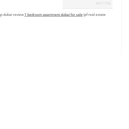
#611754
oup dubai review
1 bedroom apartment dubai for sale
ipf real estate