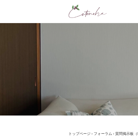
コ
ン
テ
ン
ツ
へ
ス
キ
ッ
プ
トップページ
›
フォーラム
›
質問掲示板（