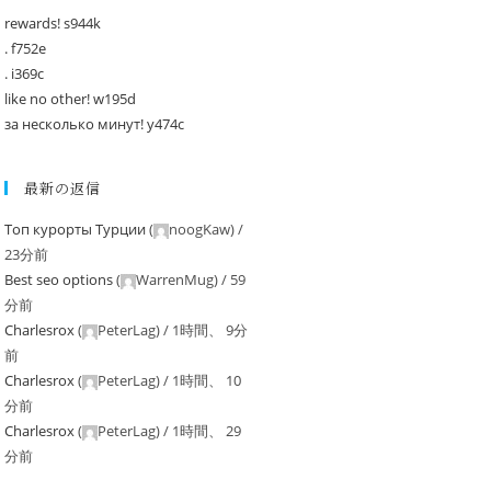
rewards! s944k
. f752e
. i369c
like no other! w195d
за несколько минут! y474c
最新の返信
Tоп курорты Tурции
(
noogKaw
) /
23分前
Best seo options
(
WarrenMug
) /
59
分前
Charlesrox
(
PeterLag
) /
1時間、 9分
前
Charlesrox
(
PeterLag
) /
1時間、 10
分前
Charlesrox
(
PeterLag
) /
1時間、 29
分前