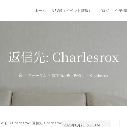
ホーム
NEWS（イベント情報）
ブログ
企業情
返信先: Charlesrox
>
フォーラム
>
質問掲示板（FAQ）
>
Charlesrox
FAQ）
›
Charlesrox
›
返信先: Charlesrox
2026年6月2日 6:03 AM