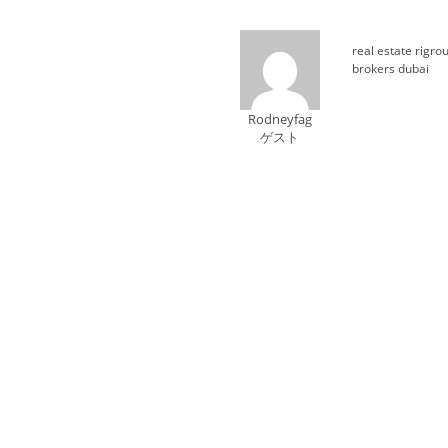
real estate rigr
brokers dubai
Rodneyfag
ゲスト