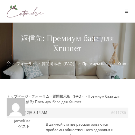
コ
ン
テ
ン
ツ
返信先: Премиум база для
へ
Xrumer
ス
キ
ッ
>
フォーラム
>
質問掲示板（FAQ）
>
Премиум база для Xrumer
プ
トップページ
›
フォーラム
›
質問掲示板（FAQ）
›
Премиум база для
Xrumer
›
返信先: Премиум база для Xrumer
2026年6月2日 8:14 AM
#611786
JamelDar
В данной статье рассматриваются
ゲスト
проблемы общественного здоровья и