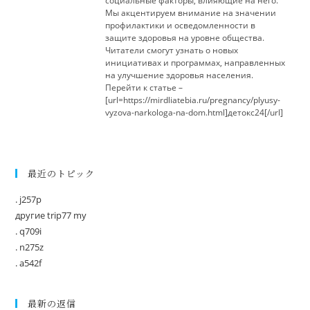
социальные факторы, влияющие на него.
Мы акцентируем внимание на значении
профилактики и осведомленности в
защите здоровья на уровне общества.
Читатели смогут узнать о новых
инициативах и программах, направленных
на улучшение здоровья населения.
Перейти к статье –
[url=https://mirdliatebia.ru/pregnancy/plyusy-
vyzova-narkologa-na-dom.html]детокс24[/url]
最近のトピック
. j257p
другие trip77 my
. q709i
. n275z
. a542f
最新の返信