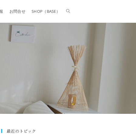
報
お問合せ
SHOP（BASE）
最近のトピック