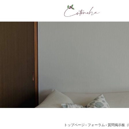
コ
ン
テ
ン
ツ
へ
ス
キ
ッ
プ
トップページ
›
フォーラム
›
質問掲示板（