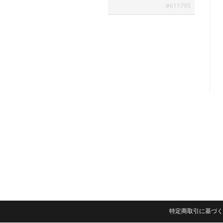
#611795
特定商取引に基づく