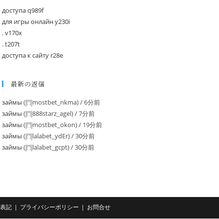
доступа q989f
для игры онлайн y230i
. v170x
. t207t
доступа к сайту r28e
最新の返信
займы
(
mostbet_nkma
) /
6分前
займы
(
888starz_agel
) /
7分前
займы
(
mostbet_okon
) /
19分前
займы
(
lalabet_ydEr
) /
30分前
займы
(
lalabet_gcpt
) /
30分前
表記
プライバシーポリシー
お問合せ