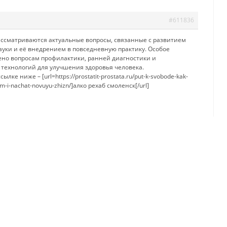
#611836
рассматриваются актуальные вопросы, связанные с развитием
уки и её внедрением в повседневную практику. Особое
но вопросам профилактики, ранней диагностики и
технологий для улучшения здоровья человека.
ылке ниже – [url=https://prostatit-prostata.ru/put-k-svobode-kak-
zm-i-nachat-novuyu-zhizn/]алко рехаб смоленск[/url]