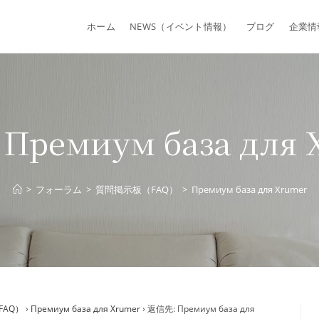
ホーム
NEWS（イベント情報）
ブログ
企業情
Премиум база для 
>
フォーラム
>
質問掲示板（FAQ）
>
Премиум база для Xrumer
FAQ）
›
Премиум база для Xrumer
›
返信先: Премиум база для