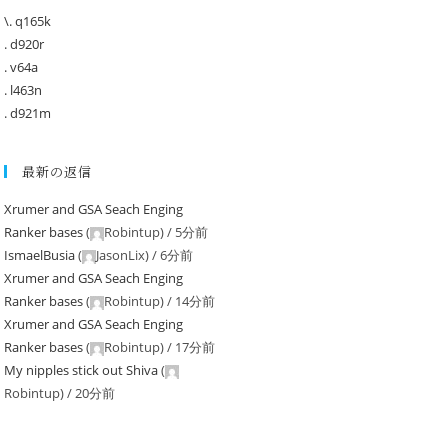
\. q165k
. d920r
. v64a
. l463n
. d921m
最新の返信
Xrumer and GSA Seach Enging
Ranker bases
(
Robintup
) /
5分前
IsmaelBusia
(
JasonLix
) /
6分前
Xrumer and GSA Seach Enging
Ranker bases
(
Robintup
) /
14分前
Xrumer and GSA Seach Enging
Ranker bases
(
Robintup
) /
17分前
My nipples stick out Shiva
(
Robintup
) /
20分前