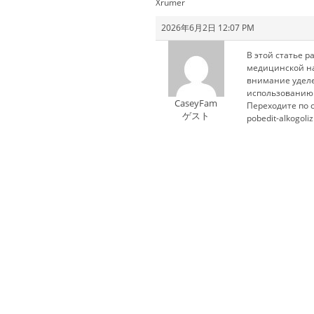
Xrumer
2026年6月2日 12:07 PM
В этой статье 
медицинской на
внимание уделе
использованию 
CaseyFam
Переходите по сс
ゲスト
pobedit-alkogoli