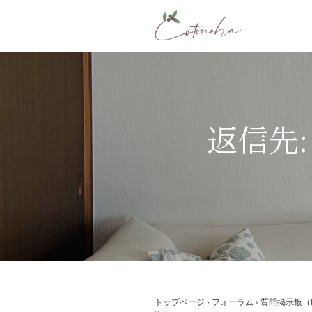
コ
ン
テ
ン
ツ
へ
ス
返信先: 
キ
ッ
プ
トップページ
›
フォーラム
›
質問掲示板（