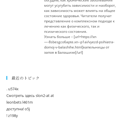
обсудим, как хронические заболевания
могут усугубить зависимости и наоборот,
как зависимость может влиять на общее
состояние здоровья. Читатели получат
представление о комплексном подходе к
лечению как физического, так и
психического состояния.
Узнать больше – [url=https://xn
—-8sbesgco6apte.xn--p1ai/vyezd-psihiatra-
domoj-v-balashihe.html]капельницы от
запоя в Балашихе[/url]
最近のトピック
. u574x
Смотреть здесь slon2-at at
leonbets l461m
доступна! o5j
! z198y