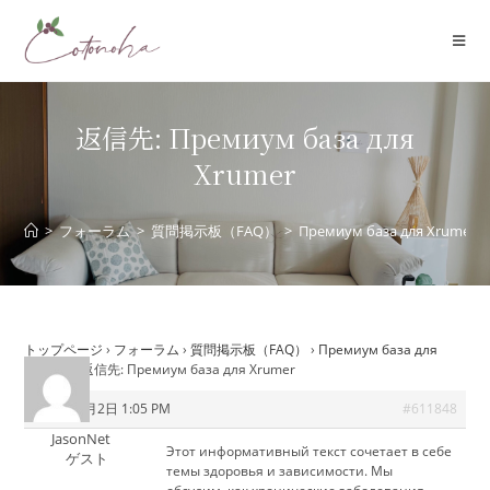
コ
ン
テ
ン
ツ
返信先: Премиум база для
へ
Xrumer
ス
キ
ッ
>
フォーラム
>
質問掲示板（FAQ）
>
Премиум база для Xrumer
プ
トップページ
›
フォーラム
›
質問掲示板（FAQ）
›
Премиум база для
Xrumer
›
返信先: Премиум база для Xrumer
2026年6月2日 1:05 PM
#611848
JasonNet
Этот информативный текст сочетает в себе
ゲスト
темы здоровья и зависимости. Мы