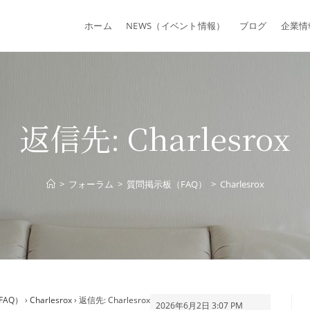
ホーム
NEWS（イベント情報）
ブログ
企業情
返信先: Charlesrox
>
フォーラム
>
質問掲示板（FAQ）
>
Charlesrox
FAQ）
›
Charlesrox
›
返信先: Charlesrox
2026年6月2日 3:07 PM