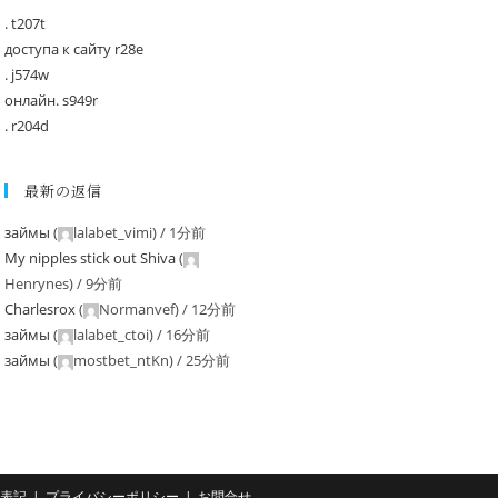
. t207t
доступа к сайту r28e
. j574w
онлайн. s949r
. r204d
最新の返信
займы
(
lalabet_vimi
) /
1分前
My nipples stick out Shiva
(
Henrynes
) /
9分前
Charlesrox
(
Normanvef
) /
12分前
займы
(
lalabet_ctoi
) /
16分前
займы
(
mostbet_ntKn
) /
25分前
表記
プライバシーポリシー
お問合せ