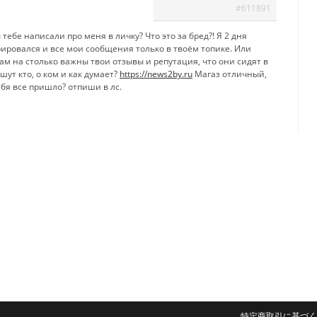
#611891
тебе написали про меня в личку? Что это за бред?! Я 2 дня
рировался и все мои сообщения только в твоём топике. Или
ам на столько важны твои отзывы и репутация, что они сидят в
шут кто, о ком и как думает?
https://news2by.ru
Магаз отличный,
ебя все пришло? отпиши в лс.
特定商取引に基づく