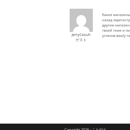
Какие магазины 
назад зарегист
другим магазин
твоей теме и пи
JerryCexuh
успехов вам!у т
ゲスト
Copyright 2026 - ことのは