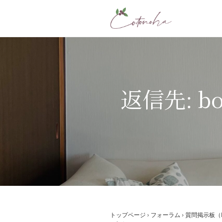
コ
ン
テ
ン
ツ
へ
ス
返信先: boot
キ
ッ
プ
トップページ
›
フォーラム
›
質問掲示板（